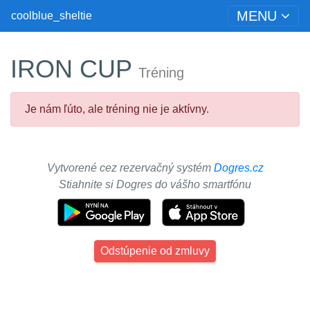
MENU
coolblue_sheltie
IRON CUP
Tréning
Je nám ľúto, ale tréning nie je aktívny.
Vytvorené cez rezervačný systém
Dogres.cz
Stiahnite si Dogres do vášho smartfónu
Odstúpenie od zmluvy