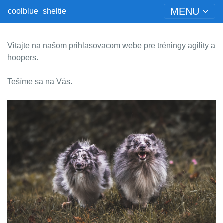
MENU
coolblue_sheltie
Vitajte na našom prihlasovacom webe pre tréningy agility a
hoopers.
Tešíme sa na Vás.