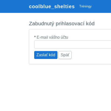
coolblue_shelties
Tréningy
Zabudnutý prihlasovací kód
*
E-mail vášho účtu
Zaslať kód
Späť